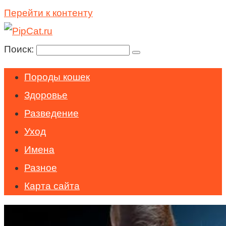
Перейти к контенту
Поиск:
Породы кошек
Здоровье
Разведение
Уход
Имена
Разное
Карта сайта