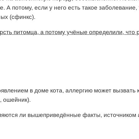
. А потому, если у него есть такое заболевание,
ых (сфинкс).
ерсть питомца, а потому учёные определили, что
появлением в доме кота, аллергию может вызват
, ошейник).
вляются ли вышеприведённые факты, источником 