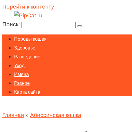
Перейти к контенту
Поиск:
Породы кошек
Здоровье
Разведение
Уход
Имена
Разное
Карта сайта
Главная
»
Абиссинская кошка