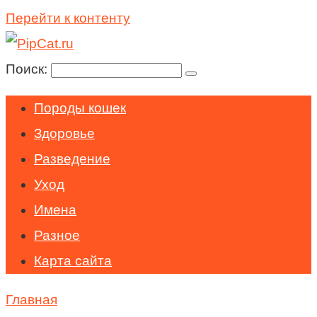
Перейти к контенту
Поиск:
Породы кошек
Здоровье
Разведение
Уход
Имена
Разное
Карта сайта
Главная