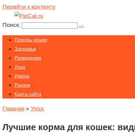
Перейти к контенту
Поиск:
Породы кошек
Здоровье
Разведение
Уход
Имена
Разное
Карта сайта
Главная
»
Уход
Лучшие корма для кошек: ви