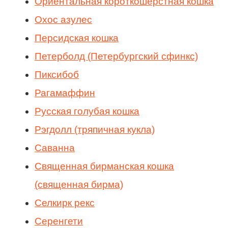
Ориентальная короткошерстная кошка
Охос азулес
Персидская кошка
Петерболд (Петербургский сфинкс)
Пиксибоб
Рагамаффин
Русская голубая кошка
Рэгдолл (тряпичная кукла)
Саванна
Священная бирманская кошка
(священная бирма)
Селкирк рекс
Серенгети