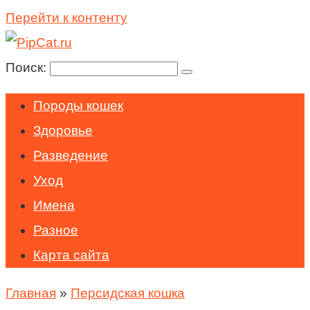
Перейти к контенту
Поиск:
Породы кошек
Здоровье
Разведение
Уход
Имена
Разное
Карта сайта
Главная
»
Персидская кошка