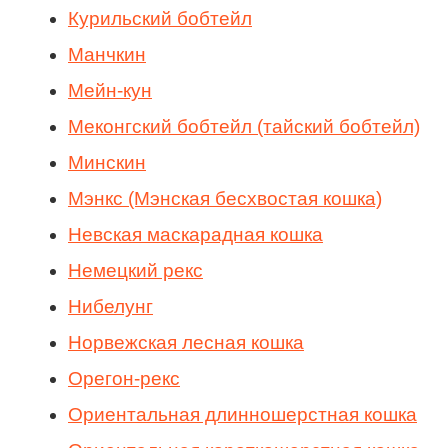
Курильский бобтейл
Манчкин
Мейн-кун
Меконгский бобтейл (тайский бобтейл)
Минскин
Мэнкс (Мэнская бесхвостая кошка)
Невская маскарадная кошка
Немецкий рекс
Нибелунг
Норвежская лесная кошка
Орегон-рекс
Ориентальная длинношерстная кошка