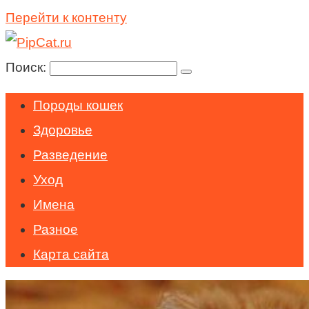
Перейти к контенту
Поиск:
Породы кошек
Здоровье
Разведение
Уход
Имена
Разное
Карта сайта