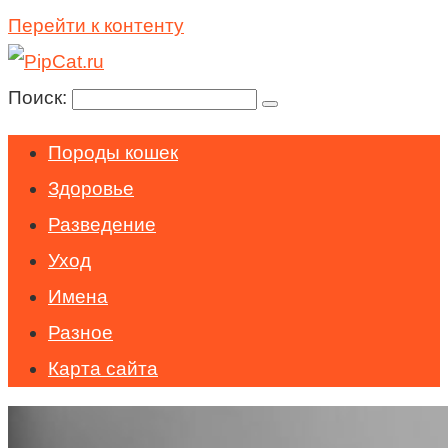
Перейти к контенту
Поиск:
Породы кошек
Здоровье
Разведение
Уход
Имена
Разное
Карта сайта