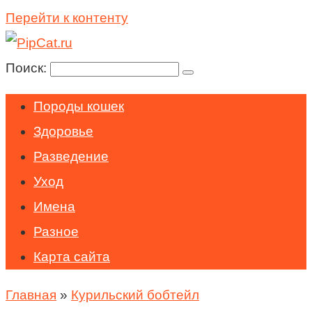
Перейти к контенту
Поиск:
Породы кошек
Здоровье
Разведение
Уход
Имена
Разное
Карта сайта
Главная
»
Курильский бобтейл