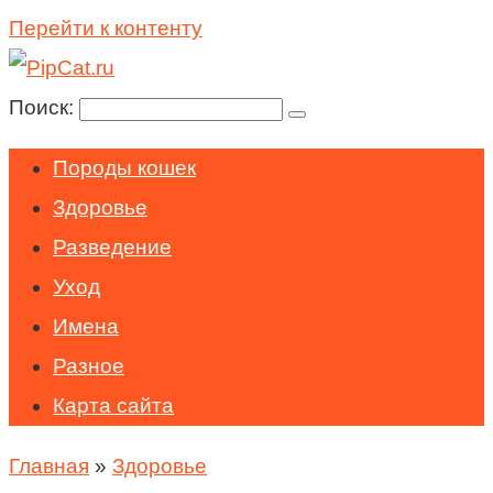
Перейти к контенту
Поиск:
Породы кошек
Здоровье
Разведение
Уход
Имена
Разное
Карта сайта
Главная
»
Здоровье