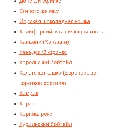
Донской сфинкс
Египетская мау
Йорская шоколадная кошка
Калифорнийская сияющая кошка
Канаани (Ханаани)
Канадский сфинкс
Карельский бобтейл
Кельтская кошка (Европейская
короткошерстная)
Кимрик
Корат
Корниш рекс
Курильский бобтейл