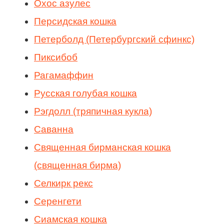
Охос азулес
Персидская кошка
Петерболд (Петербургский сфинкс)
Пиксибоб
Рагамаффин
Русская голубая кошка
Рэгдолл (тряпичная кукла)
Саванна
Священная бирманская кошка
(священная бирма)
Селкирк рекс
Серенгети
Сиамская кошка