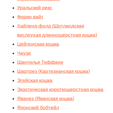
Уральский рекс
Форин вайт
Хайленд-фолд (Шотландская
вислоухая длинношерстная кошка)
Цейлонская кошка
Чаузи
Шантильи Тиффани
Шартрез (Картезианская кошка)
Эгейская кошка
Экзотическая короткошерстная кошка
Яванез (Яванская кошка)
Японский бобтейл