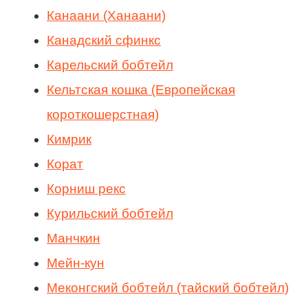
Канаани (Ханаани)
Канадский сфинкс
Карельский бобтейл
Кельтская кошка (Европейская
короткошерстная)
Кимрик
Корат
Корниш рекс
Курильский бобтейл
Манчкин
Мейн-кун
Меконгский бобтейл (тайский бобтейл)