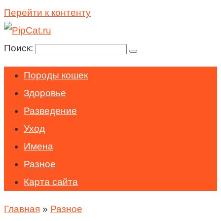
Перейти к контенту
Поиск:
Породы кошек
Здоровье
Разведение
Уход
Имена
Разное
Карта сайта
Главная
»
Разное