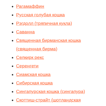
Рагамаффин
Русская голубая кошка
Рэгдолл (тряпичная кукла)
Саванна
Священная бирманская кошка
(священная бирма)
Селкирк рекс
Серенгети
Сиамская кошка
Сибирская кошка
Сингапурская кошка (сингапура)
Скоттиш-страйт (шотландская