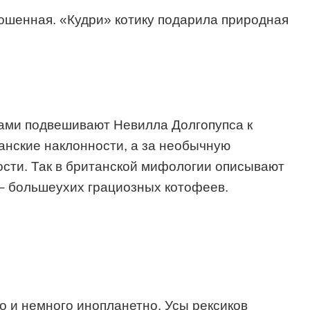
рошенная. «Кудри» котику подарила природная
шами подвешивают Невилла Долгопупса к
ганские наклонности, а за необычную
ости. Так в британской мифологии описывают
 – большеухих грациозных котофеев.
о и немного инопланетно. Усы рексиков