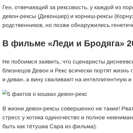
Ген, отвечающий за рексовость, у каждой из по
девон-рексы (Девоншир) и корниш-рексы (Корнуэ
родственников, но позже обнаружились генетич
В фильме «Леди и Бродяга» 20
Не побоимся заявить, что сценаристы диснеевс
близнецов Девон и Рекс всячески портят жизнь
и диван, а вину сваливают на интеллигентную и
В жизни девон-рексы совершенно не такие! Рват
стресс у котика одиночество и полное невниман
быть как тётушка Сара из фильма).