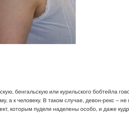
кую, бенгальскую или курильского бобтейла гово
, а к человеку. В таком случае, девон-рекс – не 
лект, которым пудели наделены особо, и даже куд