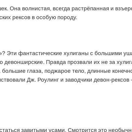
шек. Она волнистая, всегда растрёпанная и взъе
ких рексов в особую породу.
а»? Эти фантастические хулиганы с большими у
ько девонширские. Правда прозвали их не за хули
 большие глаза, поджарое тело, длинные конечн
мствовали Дж. Роулинг и заводчики девон-рексов
статься завитыми усами. Смотрится это необычн