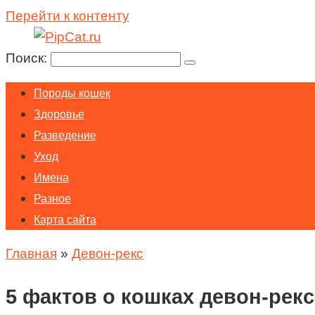
Перейти к контенту
Поиск:
Породы кошек
Здоровье
Разведение
Уход
Имена
Разное
Карта сайта
Главная
»
Девон-рекс
5 фактов о кошках девон-рекс