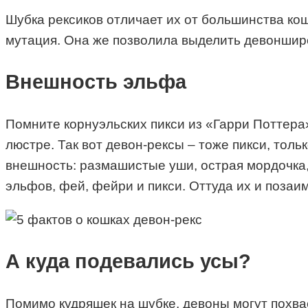
Шубка рексиков отличает их от большинства ко
мутация. Она же позволила выделить девонширс
Внешность эльфа
Помните корнуэльских пикси из «Гарри Поттер
люстре. Так вот девон-рексы – тоже пикси, тол
внешность: размашистые уши, острая мордочка,
эльфов, фей, фейри и пикси. Оттуда их и позаи
А куда подевались усы?
Помимо кудряшек на шубке, девоны могут похва