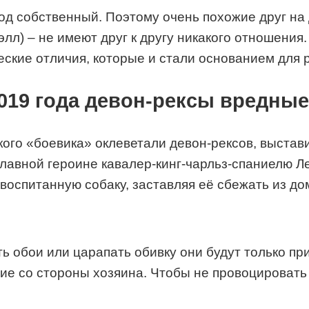
род собственный. Поэтому очень похожие друг на 
лл) – не имеют друг к другу никакого отношения
еские отличия, которые и стали основанием для 
19 года девон-рексы вредные, 
кого «боевика» оклеветали девон-рексов, выстав
 главной героине кавалер-кинг-чарльз-спаниелю 
 воспитанную собаку, заставляя её сбежать из до
ь обои или царапать обивку они будут только п
ие со стороны хозяина. Чтобы не провоцировать 