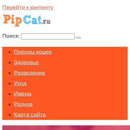
Перейти к контенту
Поиск:
Породы кошек
Здоровье
Разведение
Уход
Имена
Разное
Карта сайта