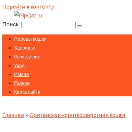
Перейти к контенту
Поиск:
Породы кошек
Здоровье
Разведение
Уход
Имена
Разное
Карта сайта
Главная
»
Британская короткошерстная кошка