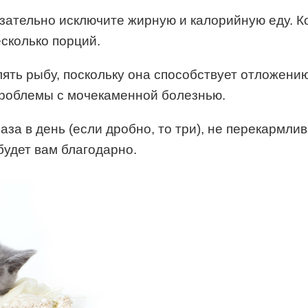
зательно исключите жирную и калорийную еду. Ко
есколько порций.
ть рыбу, поскольку она способствует отложению 
проблемы с мочекаменной болезнью.
раза в день (если дробно, то три), не перекармли
удет вам благодарно.