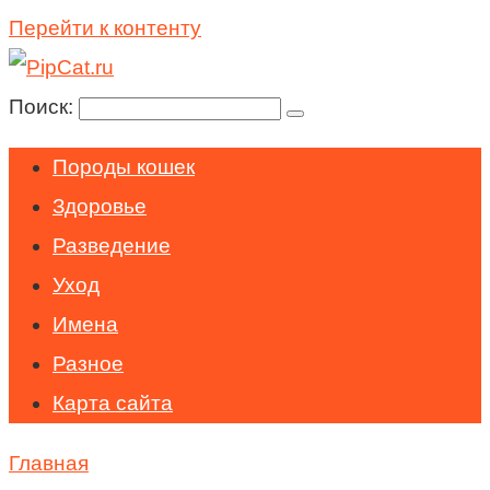
Перейти к контенту
Поиск:
Породы кошек
Здоровье
Разведение
Уход
Имена
Разное
Карта сайта
Главная